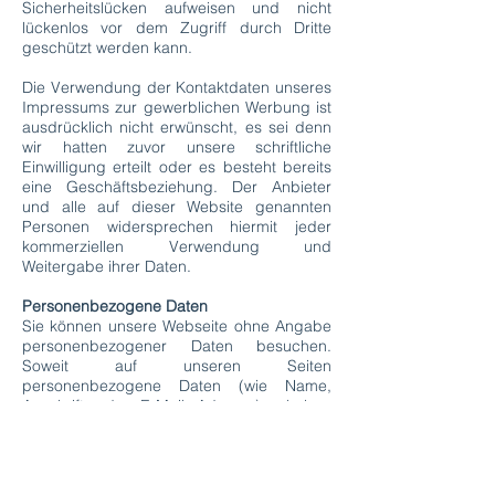
Sicherheitslücken aufweisen und nicht
lückenlos vor dem Zugriff durch Dritte
geschützt werden kann.
Die Verwendung der Kontaktdaten unseres
Impressums zur gewerblichen Werbung ist
ausdrücklich nicht erwünscht, es sei denn
wir hatten zuvor unsere schriftliche
Einwilligung erteilt oder es besteht bereits
eine Geschäftsbeziehung. Der Anbieter
und alle auf dieser Website genannten
Personen widersprechen hiermit jeder
kommerziellen Verwendung und
Weitergabe ihrer Daten.
Personenbezogene Daten
Sie können unsere Webseite ohne Angabe
personenbezogener Daten besuchen.
Soweit auf unseren Seiten
personenbezogene Daten (wie Name,
Anschrift oder E-Mail Adresse) erhoben
werden, erfolgt dies, soweit möglich, auf
freiwilliger Basis. Diese Daten werden ohne
Ihre ausdrückliche Zustimmung nicht an
Dritte weitergegeben. Sofern zwischen